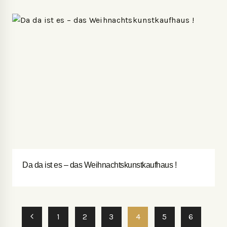
Da da ist es – das Weihnachtskunstkaufhaus !
1
2
3
4
5
6