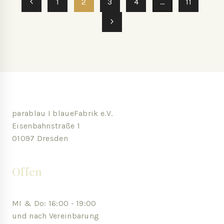
1
2
3
4
…
11
parablau I blaueFabrik e.V.
Eisenbahnstraße 1
01097 Dresden
Offen
MI & Do: 16:00 - 19:00
und nach Vereinbarung