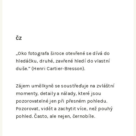
ČZ
„Oko fotografa široce otevřené se dívá do
hledáčku, druhé, zavřené hledí do vlastní
duše.“ (Henri Cartier-Bresson).
Zájem umělkyně se soustřeďuje na zvláštní
momenty, detaily a nálady, které jsou
pozorovatelné jen při přesném pohledu.
Pozorovat, vidět a zachytit více, než pouhý
pohled. Často, ale nejen, černobíle.